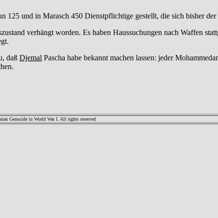
125 und in Marasch 450 Dienstpflichtige gestellt, die sich bisher der 
ngszustand verhängt worden. Es haben Haussuchungen nach Waffen statt
gt.
u, daß
Djemal
Pascha habe bekannt machen lassen: jeder Mohammedaner,
chen.
an Genocide in World War I. All rights reserved