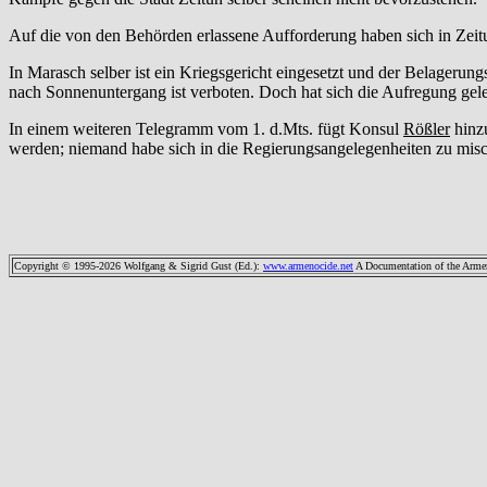
Auf die von den Behörden erlassene Aufforderung haben sich in Zeitun 
In Marasch selber ist ein Kriegsgericht eingesetzt und der Belageru
nach Sonnenuntergang ist verboten. Doch hat sich die Aufregung gele
In einem weiteren Telegramm vom 1. d.Mts. fügt Konsul
Rößler
hinz
werden; niemand habe sich in die Regierungsangelegenheiten zu mis
Copyright © 1995-2026 Wolfgang & Sigrid Gust (Ed.)
:
www.armenocide.net
A Documentation of the Armeni