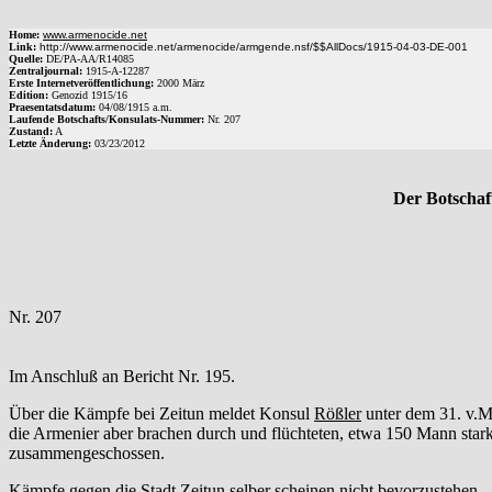
Home:
www.armenocide.net
Link:
http://www.armenocide.net/armenocide/armgende.nsf/$$AllDocs/1915-04-03-DE-001
Quelle:
DE
/
PA-AA
/
R14085
Zentraljournal:
1915
-
A
-
12287
Erste Internetveröffentlichung:
2000 März
Edition:
Genozid 1915/16
Praesentatsdatum:
04/08/1915
a.m.
Laufende Botschafts/Konsulats-Nummer:
Nr.
207
Zustand:
A
Letzte Änderung:
03/23/2012
Der Botschaf
Nr. 207
Im Anschluß an Bericht Nr. 195.
Über die Kämpfe bei Zeitun meldet Konsul
Rößler
unter dem 31. v.Mt
die Armenier aber brachen durch und flüchteten, etwa 150 Mann stark
zusammengeschossen.
Kämpfe gegen die Stadt Zeitun selber scheinen nicht bevorzustehen.