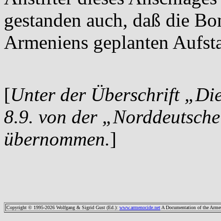
gestanden auch, daß die Bo
Armeniens geplanten Aufst
[
Unter der Überschrift „Di
8.9. von der „Norddeutsche
übernommen.
]
Copyright © 1995-2026 Wolfgang & Sigrid Gust (Ed.)
:
www.armenocide.net
A Documentation of the Armeni