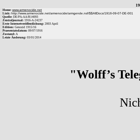
19
Home:
www.armenocide.net
Link:
http://www.armenocide.net/armenocide/armgende.nsf/$$AllDocs/1916-09-07-DE-001
Quelle:
DE
/
PA-AA
/
R14093
Zentraljournal:
1916
-
A
-
24237
Erste Internetveröffentlichung:
2003 April
Edition:
Genozid 1915/16
Praesentatsdatum:
09/07/1916
Zustand:
A
Letzte Änderung:
03/01/2014
"Wolff’s Tel
Nic