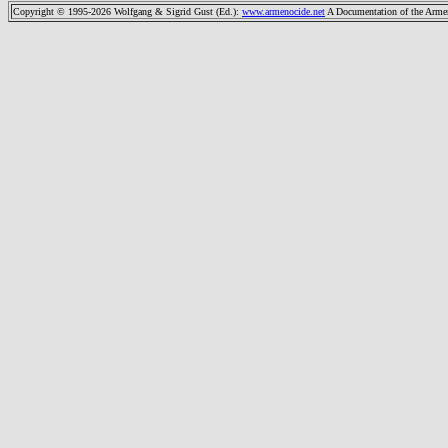
Copyright © 1995-2026 Wolfgang & Sigrid Gust (Ed.)
:
www.armenocide.net
A Documentation of the Armeni