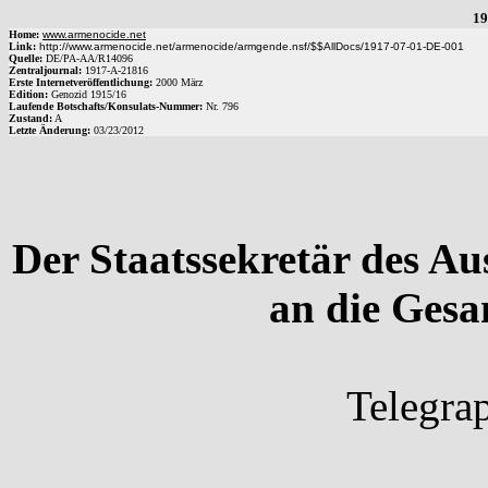
19
Home:
www.armenocide.net
Link:
http://www.armenocide.net/armenocide/armgende.nsf/$$AllDocs/1917-07-01-DE-001
Quelle:
DE
/
PA-AA
/
R14096
Zentraljournal:
1917
-
A
-
21816
Erste Internetveröffentlichung:
2000 März
Edition:
Genozid 1915/16
Laufende Botschafts/Konsulats-Nummer:
Nr.
796
Zustand:
A
Letzte Änderung:
03/23/2012
Der Staatssekretär des 
an die Gesa
Telegra