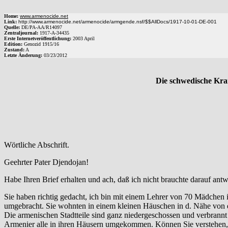
Home:
www.armenocide.net
Link:
http://www.armenocide.net/armenocide/armgende.nsf/$$AllDocs/1917-10-01-DE-001
Quelle:
DE
/
PA-AA
/
R14097
Zentraljournal:
1917
-
A
-
34435
Erste Internetveröffentlichung:
2003 April
Edition:
Genozid 1915/16
Zustand:
A
Letzte Änderung:
03/23/2012
Die schwedische Kra
Wörtliche Abschrift.
Geehrter Pater Djendojan!
Habe Ihren Brief erhalten und ach, daß ich nicht brauchte darauf ant
Sie haben richtig gedacht, ich bin mit einem Lehrer von 70 Mädchen
umgebracht. Sie wohnten in einem kleinen Häuschen in d. Nähe von d.
Die armenischen Stadtteile sind ganz niedergeschossen und verbran
Armenier alle in ihren Häusern umgekommen. Können Sie verstehen, 