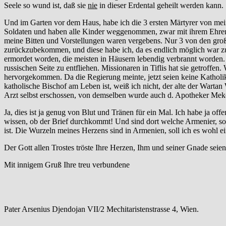
Seele so wund ist, daß sie
nie
in dieser Erdental geheilt werden kann.
Und im Garten vor dem Haus, habe ich die 3 ersten Märtyrer von me
Soldaten und haben alle Kinder weggenommen, zwar mit ihrem Ehrenwo
meine Bitten und Vorstellungen waren vergebens. Nur 3 von den groß
zurückzubekommen, und diese habe ich, da es endlich möglich war zu
ermordet worden, die meisten in Häusern lebendig verbrannt worden. 
russischen Seite zu entfliehen. Missionaren in Tiflis hat sie getroffen
hervorgekommen. Da die Regierung meinte, jetzt seien keine Katholik
katholische Bischof am Leben ist, weiß ich nicht, der alte der Warta
Arzt selbst erschossen, von demselben wurde auch d. Apotheker Meke
Ja, dies ist ja genug von Blut und Tränen für ein Mal. Ich habe ja of
wissen, ob der Brief durchkommt! Und sind dort welche Armenier, so gr
ist. Die Wurzeln meines Herzens sind in Armenien, soll ich es wohl 
Der Gott allen Trostes tröste Ihre Herzen, Ihm und seiner Gnade seien
Mit innigem Gruß Ihre treu verbundene
Pater Arsenius Djendojan VII/2 Mechitaristenstrasse 4, Wien.