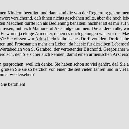
inen Kindern beerdigt, und dann sind die von der Regierung gekomme
rt versichernd, daß ihnen nichts geschehen sollte, aber die noch le
en Mädchen dürfte ich als Bedienung behalten; nachher ist es mir auf
 reisen, mit nach Mamuret ul Asis mitgenommen. Die anderen alle, wie
Es waren ja einige Armenier, denen es noch gelungen war, vor der Mas
. Wie Sie wissen war
Ariusch
ein katholisches Dorf; von dem Dorfe haben
en und Protestanten mehr am Leben, da hat sie für dieselben
Lebenser
n Wartabedian von S. Garabed, der vertretender Bischof d. Gregorianer 
rdisch, den Sie sicher auch kennen, damit einen armenischen Arzt ers
fen gesprochen, weil ich denke, Sie haben schon
so viel
gehört, daß Sie a
üßen Sie sie so herzlich von einer, die seit vielen Jahren und in viel
einmal wiedersehen?
 Sie befohlen!