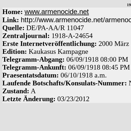
19
www.armenocide.net
Home:
http://www.armenocide.net/armeno
Link:
Quelle:
DE
/
PA-AA
/
R 11047
Zentraljournal:
1918
-
A
-
24654
Erste Internetveröffentlichung:
2000 März
Edition:
Kaukasus Kampagne
Telegramm-Abgang
:
06/09/1918
08:00 PM
Telegramm-Ankunft:
06/09/1918
08:45 PM
Praesentatsdatum:
06/10/1918
a.m.
Laufende Botschafts/Konsulats-Nummer:
Zustand:
A
Letzte Änderung:
03/23/2012