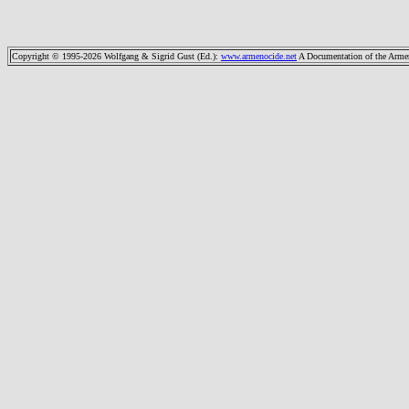
Copyright © 1995-2026 Wolfgang & Sigrid Gust (Ed.)
:
www.armenocide.net
A Documentation of the Armeni