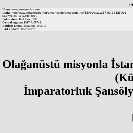
19
Home:
www.armenocide.net
Link:
http://www.armenocide.net/armenocide/armgende.nsf/$$AllDocs/1917-02-24-DE-001
Source:
DE
/
PA-AA
/
R14095
Publication:
DuA Dok. 318
Central register:
1917
-
A
-
05742
Edition:
Ermeni Soykırımı 1915/16
Last updated:
04/22/2012
Olağanüstü misyonla İsta
(K
İmparatorluk Şansöly